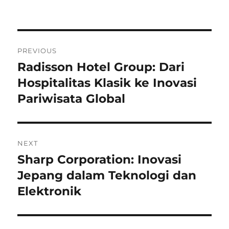
on
Navigasi
PREVIOUS
pos
Radisson Hotel Group: Dari
Previous
post:
Hospitalitas Klasik ke Inovasi
Pariwisata Global
NEXT
Sharp Corporation: Inovasi
Next
post:
Jepang dalam Teknologi dan
Elektronik