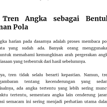
s Tren Angka sebagai Bentu
an Pola
angka harian pada dasarnya adalah proses membaca po
data yang sudah ada. Banyak orang menggunak
i untuk memahami kemungkinan arah pergerakan ang
iasaan yang terbentuk dari hasil sebelumnya.
ya, tren tidak selalu berarti kepastian. Namun, tr
gambaran tentang kecenderungan yang seda
isalnya, ada angka tertentu yang lebih sering munc
ktu tertentu, sementara angka lain cenderung jara
masi semacam ini sering menjadi perhatian utama dal