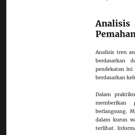
Analisi
Pemaham
Analisis tren 
berdasarkan 
pendekatan in
berdasarkan keb
Dalam praktikn
memberikan 
berlangsung. M
dalam kurun wa
terlihat. Infor