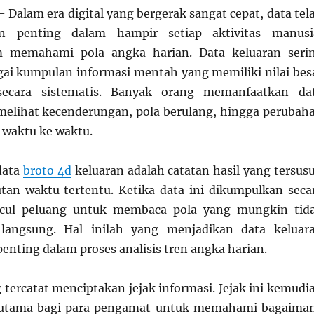
 Dalam era digital yang bergerak sangat cepat, data tel
n penting dalam hampir setiap aktivitas manusi
m memahami pola angka harian. Data keluaran seri
ai kumpulan informasi mentah yang memiliki nilai bes
 secara sistematis. Banyak orang memanfaatkan da
melihat kecenderungan, pola berulang, hingga perubah
i waktu ke waktu.
data
broto 4d
keluaran adalah catatan hasil yang tersus
tan waktu tertentu. Ketika data ini dikumpulkan seca
ncul peluang untuk membaca pola yang mungkin tid
a langsung. Hal inilah yang menjadikan data keluar
penting dalam proses analisis tren angka harian.
 tercatat menciptakan jejak informasi. Jejak ini kemudi
 utama bagi para pengamat untuk memahami bagaima