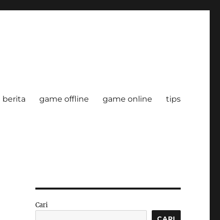
berita
game offline
game online
tips
Cari
CARI