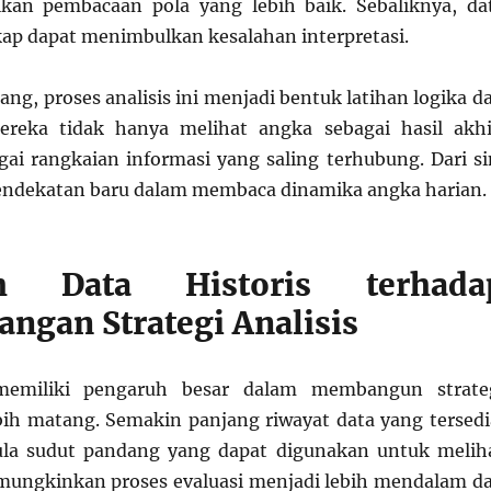
kan pembacaan pola yang lebih baik. Sebaliknya, da
kap dapat menimbulkan kesalahan interpretasi.
ang, proses analisis ini menjadi bentuk latihan logika d
reka tidak hanya melihat angka sebagai hasil akhi
agai rangkaian informasi yang saling terhubung. Dari si
pendekatan baru dalam membaca dinamika angka harian.
uh Data Historis terhada
ngan Strategi Analisis
 memiliki pengaruh besar dalam membangun strate
ebih matang. Semakin panjang riwayat data yang tersedi
ula sudut pandang yang dapat digunakan untuk melih
emungkinkan proses evaluasi menjadi lebih mendalam d