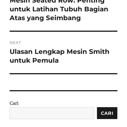
Mesin Seated Row: Penting
post:
untuk Latihan Tubuh Bagian
Atas yang Seimbang
NEXT
Ulasan Lengkap Mesin Smith
Next
post:
untuk Pemula
Cari
CARI