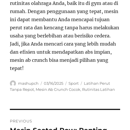
rutinitas olahraga Anda, baik itu di gym atau di
rumah. Dengan penggunaan yang tepat, mesin
ini dapat membantu Anda mencapai tujuan
perut rata dan kencang tanpa harus melakukan
usaha yang berlebihan atau berisiko cedera.
Jadi, jika Anda mencari cara yang lebih mudah
dan efisien untuk mendapatkan abs impian,
mesin ab crunch bisa menjadi pilihan yang
tepat!
Author
Posted
Categories
Tags
mashupch
03/16/2025
Sport
Latihan Perut
on
Tanpa Repot
,
Mesin Ab Crunch Cocok
,
Rutinitas Latihan
Navigasi
PREVIOUS
pos
Previous