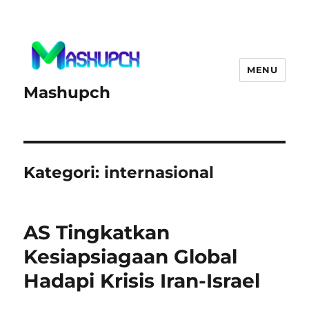
MENU
Mashupch
Kategori:
internasional
AS Tingkatkan
Kesiapsiagaan Global
Hadapi Krisis Iran-Israel