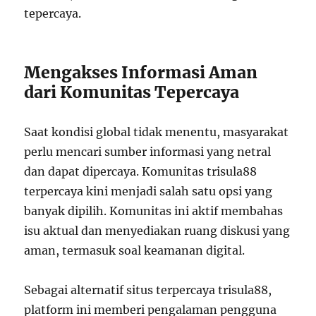
tepercaya.
Mengakses Informasi Aman
dari Komunitas Tepercaya
Saat kondisi global tidak menentu, masyarakat
perlu mencari sumber informasi yang netral
dan dapat dipercaya. Komunitas trisula88
terpercaya kini menjadi salah satu opsi yang
banyak dipilih. Komunitas ini aktif membahas
isu aktual dan menyediakan ruang diskusi yang
aman, termasuk soal keamanan digital.
Sebagai alternatif situs terpercaya trisula88,
platform ini memberi pengalaman pengguna