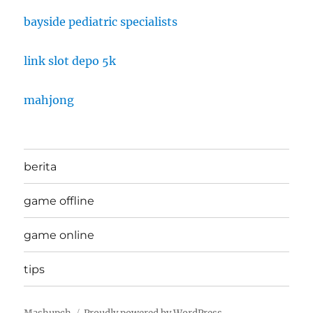
bayside pediatric specialists
link slot depo 5k
mahjong
berita
game offline
game online
tips