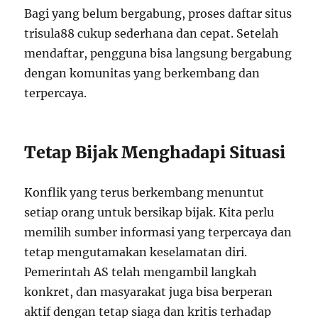
Bagi yang belum bergabung, proses daftar situs
trisula88 cukup sederhana dan cepat. Setelah
mendaftar, pengguna bisa langsung bergabung
dengan komunitas yang berkembang dan
terpercaya.
Tetap Bijak Menghadapi Situasi
Konflik yang terus berkembang menuntut
setiap orang untuk bersikap bijak. Kita perlu
memilih sumber informasi yang terpercaya dan
tetap mengutamakan keselamatan diri.
Pemerintah AS telah mengambil langkah
konkret, dan masyarakat juga bisa berperan
aktif dengan tetap siaga dan kritis terhadap