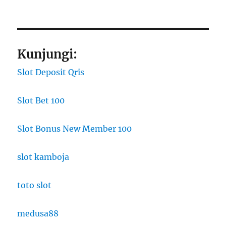
Kunjungi:
Slot Deposit Qris
Slot Bet 100
Slot Bonus New Member 100
slot kamboja
toto slot
medusa88