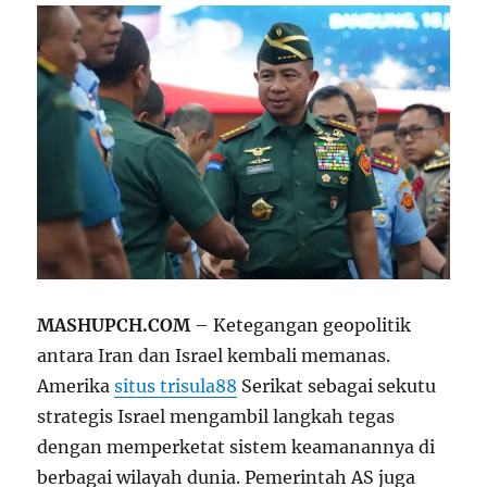
MASHUPCH.COM
– Ketegangan geopolitik
antara Iran dan Israel kembali memanas.
Amerika
situs trisula88
Serikat sebagai sekutu
strategis Israel mengambil langkah tegas
dengan memperketat sistem keamanannya di
berbagai wilayah dunia. Pemerintah AS juga