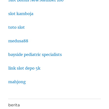
Slot Bonus New Member 100
slot kamboja
toto slot
medusa88
bayside pediatric specialists
link slot depo 5k
mahjong
berita