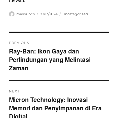
mewah.
Author
Posted
Categories
mashupch
03/13/2024
Uncategorized
on
Navigasi
PREVIOUS
pos
Ray-Ban: Ikon Gaya dan
Previous
Perlindungan yang Melintasi
post:
Zaman
NEXT
Micron Technology: Inovasi
Next
Memori dan Penyimpanan di Era
post:
Digital