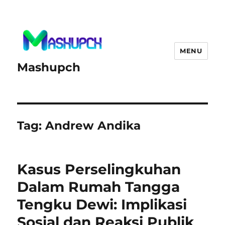
MENU
Mashupch
Tag:
Andrew Andika
Kasus Perselingkuhan
Dalam Rumah Tangga
Tengku Dewi: Implikasi
Sosial dan Reaksi Publik