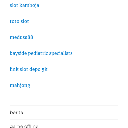
slot kamboja
toto slot
medusa88
bayside pediatric specialists
link slot depo 5k
mahjong
berita
game offline