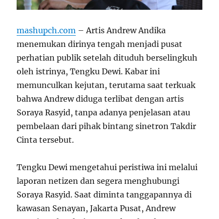
mashupch.com
– Artis Andrew Andika
menemukan dirinya tengah menjadi pusat
perhatian publik setelah dituduh berselingkuh
oleh istrinya, Tengku Dewi. Kabar ini
memunculkan kejutan, terutama saat terkuak
bahwa Andrew diduga terlibat dengan artis
Soraya Rasyid, tanpa adanya penjelasan atau
pembelaan dari pihak bintang sinetron Takdir
Cinta tersebut.
Tengku Dewi mengetahui peristiwa ini melalui
laporan netizen dan segera menghubungi
Soraya Rasyid. Saat diminta tanggapannya di
kawasan Senayan, Jakarta Pusat, Andrew