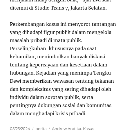
ditemui di Studio Trans 7, Jakarta Selatan.
Perkembangan kasus ini menyorot tantangan
yang dihadapi figur publik dalam mengelola
masalah pribadi di mata publik.
Perselingkuhan, khususnya pada saat
kehamilan, menimbulkan banyak diskusi
tentang kepercayaan dan kesetiaan dalam
hubungan. Kejadian yang menimpa Tengku
Dewi memberikan wawasan tentang tekanan
dan kompleksitas yang sering dihadapi oleh
individu dalam sorotan publik, serta
pentingnya dukungan sosial dan komunitas
dalam menghadapi krisis pribadi.
Posted
Categories
Tags
05/25/2024
berita
Andrew Andika
,
Kasus