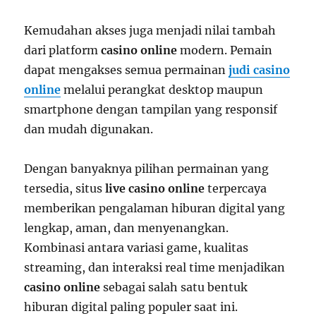
Kemudahan akses juga menjadi nilai tambah
dari platform
casino online
modern. Pemain
dapat mengakses semua permainan
judi casino
online
melalui perangkat desktop maupun
smartphone dengan tampilan yang responsif
dan mudah digunakan.
Dengan banyaknya pilihan permainan yang
tersedia, situs
live casino online
terpercaya
memberikan pengalaman hiburan digital yang
lengkap, aman, dan menyenangkan.
Kombinasi antara variasi game, kualitas
streaming, dan interaksi real time menjadikan
casino online
sebagai salah satu bentuk
hiburan digital paling populer saat ini.