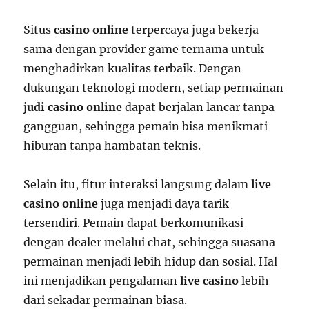
Situs
casino online
terpercaya juga bekerja
sama dengan provider game ternama untuk
menghadirkan kualitas terbaik. Dengan
dukungan teknologi modern, setiap permainan
judi casino online
dapat berjalan lancar tanpa
gangguan, sehingga pemain bisa menikmati
hiburan tanpa hambatan teknis.
Selain itu, fitur interaksi langsung dalam
live
casino online
juga menjadi daya tarik
tersendiri. Pemain dapat berkomunikasi
dengan dealer melalui chat, sehingga suasana
permainan menjadi lebih hidup dan sosial. Hal
ini menjadikan pengalaman
live casino
lebih
dari sekadar permainan biasa.