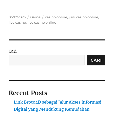
Posted
Categories
Tags
05/17/2026
Game
casino online
,
judi casino online
,
on
live casino
,
live casino online
Cari
CARI
Recent Posts
Link Broto4D sebagai Jalur Akses Informasi
Digital yang Mendukung Kemudahan