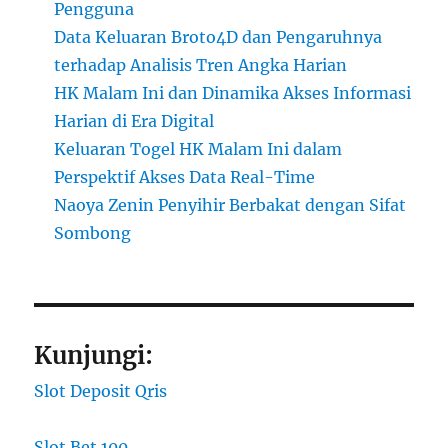
Pengguna
Data Keluaran Broto4D dan Pengaruhnya
terhadap Analisis Tren Angka Harian
HK Malam Ini dan Dinamika Akses Informasi
Harian di Era Digital
Keluaran Togel HK Malam Ini dalam
Perspektif Akses Data Real-Time
Naoya Zenin Penyihir Berbakat dengan Sifat
Sombong
Kunjungi:
Slot Deposit Qris
Slot Bet 100