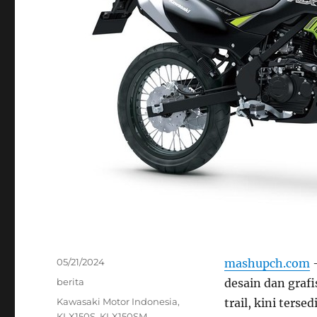
Posted
05/21/2024
mashupch.com
–
on
Categories
berita
desain dan graf
Tags
Kawasaki Motor Indonesia
,
trail, kini ters
KLX150S
,
KLX150SM