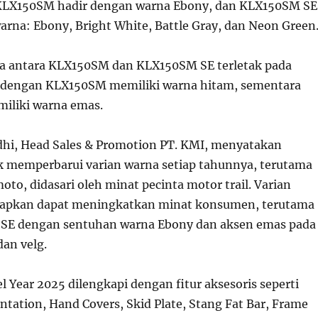
 KLX150SM hadir dengan warna Ebony, dan KLX150SM SE
rna: Ebony, Bright White, Battle Gray, dan Neon Green
a antara KLX150SM dan KLX150SM SE terletak pada
, dengan KLX150SM memiliki warna hitam, sementara
miliki warna emas.
dhi, Head Sales & Promotion PT. KMI, menyatakan
 memperbarui varian warna setiap tahunnya, terutama
oto, didasari oleh minat pecinta motor trail. Varian
arapkan dapat meningkatkan minat konsumen, terutama
SE dengan sentuhan warna Ebony dan aksen emas pada
dan velg.
Year 2025 dilengkapi dengan fitur aksesoris seperti
ntation, Hand Covers, Skid Plate, Stang Fat Bar, Frame