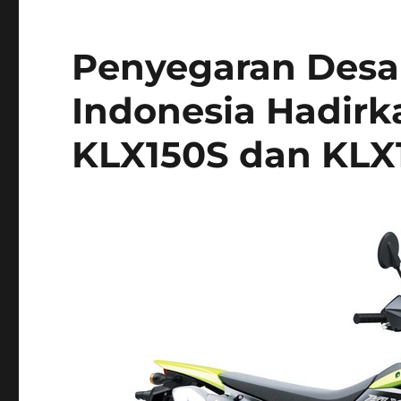
Penyegaran Desai
Indonesia Hadirk
KLX150S dan KL