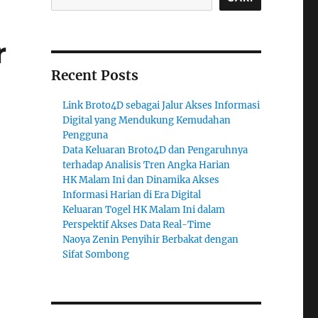
r
Recent Posts
Link Broto4D sebagai Jalur Akses Informasi
Digital yang Mendukung Kemudahan
Pengguna
Data Keluaran Broto4D dan Pengaruhnya
terhadap Analisis Tren Angka Harian
HK Malam Ini dan Dinamika Akses
Informasi Harian di Era Digital
Keluaran Togel HK Malam Ini dalam
Perspektif Akses Data Real-Time
Naoya Zenin Penyihir Berbakat dengan
Sifat Sombong