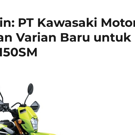
n: PT Kawasaki Moto
an Varian Baru untuk
X150SM