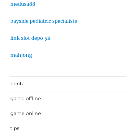
medusa88
bayside pediatric specialists
link slot depo 5k
mahjong
berita
game offline
game online
tips