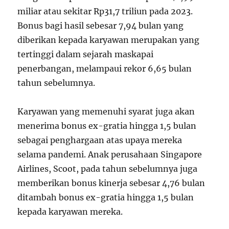
miliar atau sekitar Rp31,7 triliun pada 2023.
Bonus bagi hasil sebesar 7,94 bulan yang
diberikan kepada karyawan merupakan yang
tertinggi dalam sejarah maskapai
penerbangan, melampaui rekor 6,65 bulan
tahun sebelumnya.
Karyawan yang memenuhi syarat juga akan
menerima bonus ex-gratia hingga 1,5 bulan
sebagai penghargaan atas upaya mereka
selama pandemi. Anak perusahaan Singapore
Airlines, Scoot, pada tahun sebelumnya juga
memberikan bonus kinerja sebesar 4,76 bulan
ditambah bonus ex-gratia hingga 1,5 bulan
kepada karyawan mereka.