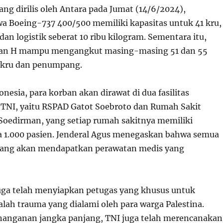
ng dirilis oleh Antara pada Jumat (14/6/2024),
a Boeing-737 400/500 memiliki kapasitas untuk 41 kru,
n logistik seberat 10 ribu kilogram. Sementara itu,
J dan H mampu mengangkut masing-masing 51 dan 55
 kru dan penumpang.
onesia, para korban akan dirawat di dua fasilitas
 TNI, yaitu RSPAD Gatot Soebroto dan Rumah Sakit
Soedirman, yang setiap rumah sakitnya memiliki
a 1.000 pasien. Jenderal Agus menegaskan bahwa semua
tang akan mendapatkan perawatan medis yang
 juga telah menyiapkan petugas yang khusus untuk
ah trauma yang dialami oleh para warga Palestina.
nanganan jangka panjang, TNI juga telah merencanakan