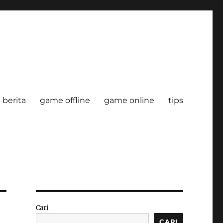
berita
game offline
game online
tips
Cari
CARI