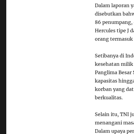
Dalam laporan ya
disebutkan bahw
86 penumpang, da
Hercules tipe 
orang termasuk
Setibanya di Ind
kesehatan milik
Panglima Besar 
kapasitas hingg
korban yang da
berkualitas.
Selain itu, TNI
menangani masal
Dalam upaya pe