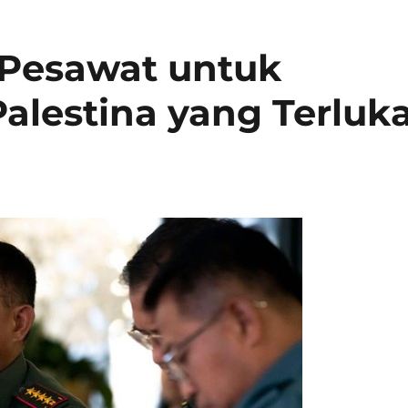
 Pesawat untuk
alestina yang Terluk