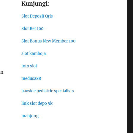
Kunjungi:
Slot Deposit Qris
Slot Bet 100
Slot Bonus New Member 100
slot kamboja
toto slot
an
medusa88
bayside pediatric specialists
link slot depo 5k
mahjong