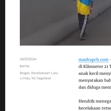
Posted
05/21/2024
mashupch.com
–
on
Categories
berita
di Kilometer 21 
Tags
Bogor
,
Kecelakaan Lalu
anak kecil menye
Lintas
,
Tol Jagorawi
menyatakan bahw
dan diduga memi
Hendrik menegas
kecelakaan ters