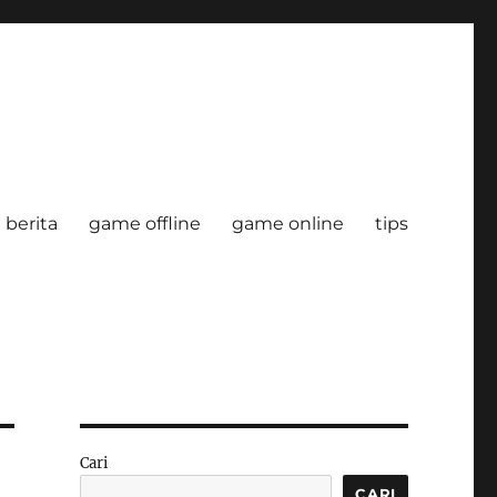
berita
game offline
game online
tips
Cari
CARI