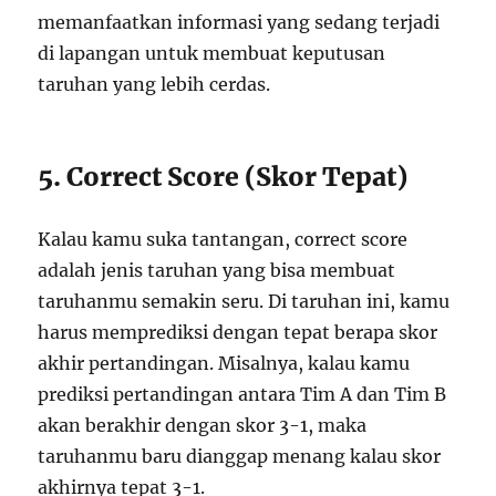
memanfaatkan informasi yang sedang terjadi
di lapangan untuk membuat keputusan
taruhan yang lebih cerdas.
5. Correct Score (Skor Tepat)
Kalau kamu suka tantangan, correct score
adalah jenis taruhan yang bisa membuat
taruhanmu semakin seru. Di taruhan ini, kamu
harus memprediksi dengan tepat berapa skor
akhir pertandingan. Misalnya, kalau kamu
prediksi pertandingan antara Tim A dan Tim B
akan berakhir dengan skor 3-1, maka
taruhanmu baru dianggap menang kalau skor
akhirnya tepat 3-1.