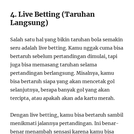
4. Live Betting (Taruhan
Langsung)
Salah satu hal yang bikin taruhan bola semakin
seru adalah live betting. Kamu nggak cuma bisa
bertaruh sebelum pertandingan dimulai, tapi
juga bisa memasang taruhan selama
pertandingan berlangsung. Misalnya, kamu
bisa bertaruh siapa yang akan mencetak gol
selanjutnya, berapa banyak gol yang akan
tercipta, atau apakah akan ada kartu merah.
Dengan live betting, kamu bisa bertaruh sambil
menikmati jalannya pertandingan. Ini benar-
benar menambah sensasi karena kamu bisa