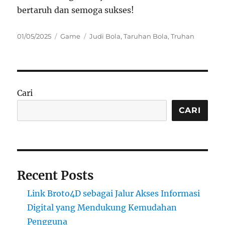
bertaruh dan semoga sukses!
Posted
Categories
Tags
01/05/2025
Game
Judi Bola
,
Taruhan Bola
,
Truhan
on
Cari
CARI
Recent Posts
Link Broto4D sebagai Jalur Akses Informasi
Digital yang Mendukung Kemudahan
Pengguna