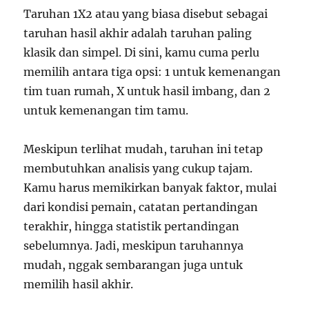
Taruhan 1X2 atau yang biasa disebut sebagai
taruhan hasil akhir adalah taruhan paling
klasik dan simpel. Di sini, kamu cuma perlu
memilih antara tiga opsi: 1 untuk kemenangan
tim tuan rumah, X untuk hasil imbang, dan 2
untuk kemenangan tim tamu.
Meskipun terlihat mudah, taruhan ini tetap
membutuhkan analisis yang cukup tajam.
Kamu harus memikirkan banyak faktor, mulai
dari kondisi pemain, catatan pertandingan
terakhir, hingga statistik pertandingan
sebelumnya. Jadi, meskipun taruhannya
mudah, nggak sembarangan juga untuk
memilih hasil akhir.