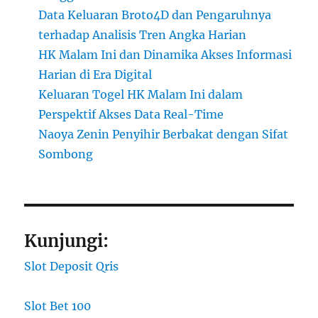
Data Keluaran Broto4D dan Pengaruhnya
terhadap Analisis Tren Angka Harian
HK Malam Ini dan Dinamika Akses Informasi
Harian di Era Digital
Keluaran Togel HK Malam Ini dalam
Perspektif Akses Data Real-Time
Naoya Zenin Penyihir Berbakat dengan Sifat
Sombong
Kunjungi:
Slot Deposit Qris
Slot Bet 100