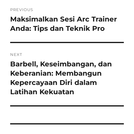
Navigasi
PREVIOUS
pos
Maksimalkan Sesi Arc Trainer
Previous
post:
Anda: Tips dan Teknik Pro
NEXT
Barbell, Keseimbangan, dan
Next
post:
Keberanian: Membangun
Kepercayaan Diri dalam
Latihan Kekuatan