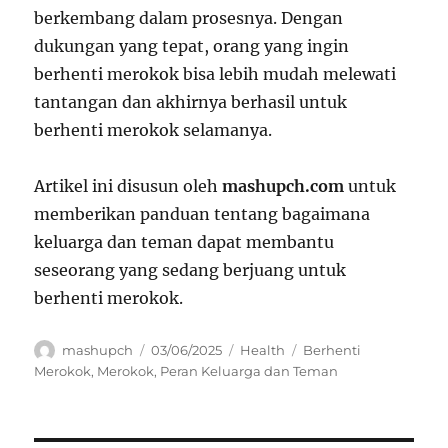
berkembang dalam prosesnya. Dengan
dukungan yang tepat, orang yang ingin
berhenti merokok bisa lebih mudah melewati
tantangan dan akhirnya berhasil untuk
berhenti merokok selamanya.
Artikel ini disusun oleh
mashupch.com
untuk
memberikan panduan tentang bagaimana
keluarga dan teman dapat membantu
seseorang yang sedang berjuang untuk
berhenti merokok.
Author
Posted
Categories
Tags
mashupch
03/06/2025
Health
Berhenti
on
Merokok
,
Merokok
,
Peran Keluarga dan Teman