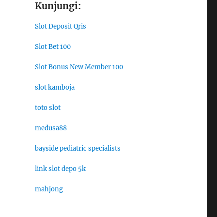
Kunjungi:
Slot Deposit Qris
Slot Bet 100
Slot Bonus New Member 100
slot kamboja
toto slot
medusa88
bayside pediatric specialists
link slot depo 5k
mahjong