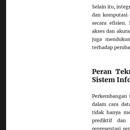
Selain itu, inte
dan komputasi 
secara efisien
akses dan akura
juga mendukun
terhadap peruba
Peran Tek
Sistem Inf
Perkembangan t
dalam cara dat
tidak hanya me
prediktif dan
representasi se