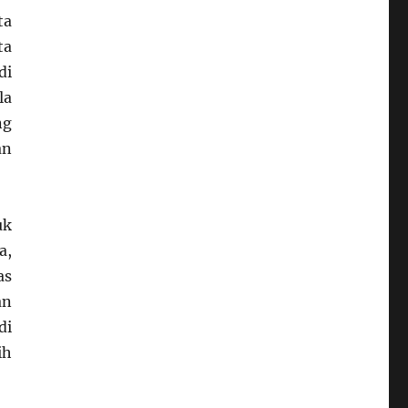
ta
ta
di
la
ng
an
uk
a,
as
an
di
ih