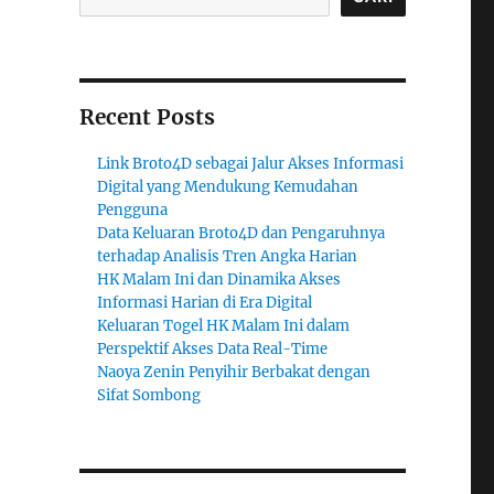
Recent Posts
Link Broto4D sebagai Jalur Akses Informasi
Digital yang Mendukung Kemudahan
Pengguna
Data Keluaran Broto4D dan Pengaruhnya
terhadap Analisis Tren Angka Harian
HK Malam Ini dan Dinamika Akses
Informasi Harian di Era Digital
Keluaran Togel HK Malam Ini dalam
Perspektif Akses Data Real-Time
Naoya Zenin Penyihir Berbakat dengan
Sifat Sombong