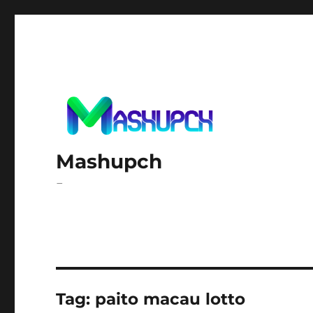
Mashupch
–
Tag:
paito macau lotto