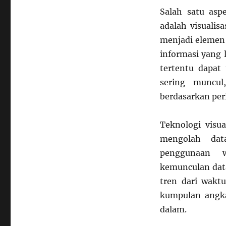
Salah satu asp
adalah visualis
menjadi elemen
informasi yang 
tertentu dapat 
sering muncul
berdasarkan per
Teknologi visu
mengolah data
penggunaan 
kemunculan dat
tren dari wakt
kumpulan angka
dalam.