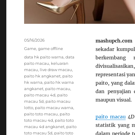
Posted
05/16/2026
mashupch.com
–
on
Categories
Game
,
game offline
sekadar kumpul
Tags
data hk paito warna
,
data
berkembang m
paito macau
,
keluaran
divisualisasikan
macau
,
live draw macau
,
representasi ya
paito hk angkanet
,
paito
hk warna
,
paito hk warna
paito, yang da
angkanet
,
paito macau
,
dan penyajian 
paito macau 4d
,
paito
maupun visual.
macau 5d
,
paito macau
lotto
,
paito macau warna
,
paito toto macau
,
paito
paito macau
4D 
toto macau 4d
,
paito toto
statistik yang 
macau 4d angkanet
,
paito
toto macau 5d
,
paito toto
dalam periode t