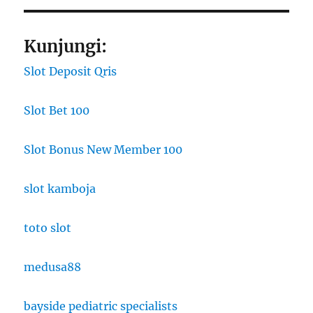
Kunjungi:
Slot Deposit Qris
Slot Bet 100
Slot Bonus New Member 100
slot kamboja
toto slot
medusa88
bayside pediatric specialists