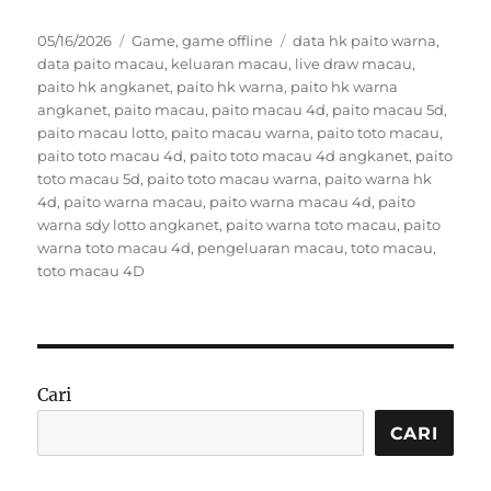
Posted
Categories
Tags
05/16/2026
Game
,
game offline
data hk paito warna
,
on
data paito macau
,
keluaran macau
,
live draw macau
,
paito hk angkanet
,
paito hk warna
,
paito hk warna
angkanet
,
paito macau
,
paito macau 4d
,
paito macau 5d
,
paito macau lotto
,
paito macau warna
,
paito toto macau
,
paito toto macau 4d
,
paito toto macau 4d angkanet
,
paito
toto macau 5d
,
paito toto macau warna
,
paito warna hk
4d
,
paito warna macau
,
paito warna macau 4d
,
paito
warna sdy lotto angkanet
,
paito warna toto macau
,
paito
warna toto macau 4d
,
pengeluaran macau
,
toto macau
,
toto macau 4D
Cari
CARI