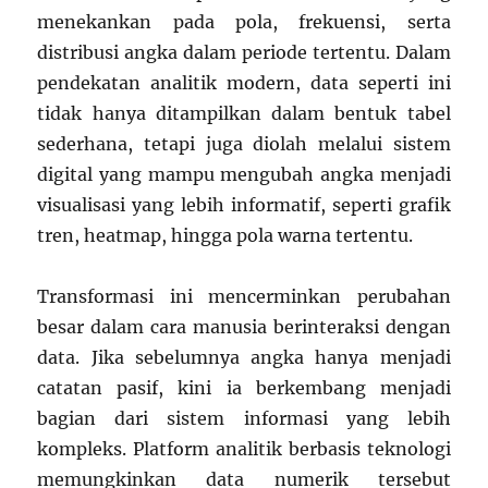
menekankan pada pola, frekuensi, serta
distribusi angka dalam periode tertentu. Dalam
pendekatan analitik modern, data seperti ini
tidak hanya ditampilkan dalam bentuk tabel
sederhana, tetapi juga diolah melalui sistem
digital yang mampu mengubah angka menjadi
visualisasi yang lebih informatif, seperti grafik
tren, heatmap, hingga pola warna tertentu.
Transformasi ini mencerminkan perubahan
besar dalam cara manusia berinteraksi dengan
data. Jika sebelumnya angka hanya menjadi
catatan pasif, kini ia berkembang menjadi
bagian dari sistem informasi yang lebih
kompleks. Platform analitik berbasis teknologi
memungkinkan data numerik tersebut